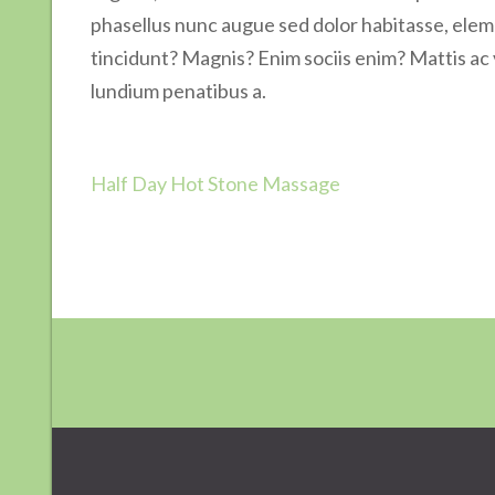
phasellus nunc augue sed dolor habitasse, ele
tincidunt? Magnis? Enim sociis enim? Mattis ac 
lundium penatibus a.
Navigation
Half Day Hot Stone Massage
de
l’article