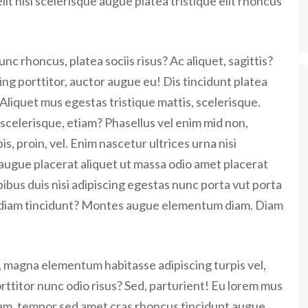
 elit nisi scelerisque augue platea tristique elit rhoncus
nc rhoncus, platea sociis risus? Ac aliquet, sagittis?
cing porttitor, auctor augue eu! Dis tincidunt platea
Aliquet mus egestas tristique mattis, scelerisque.
 scelerisque, etiam? Phasellus vel enim mid non,
s, proin, vel. Enim nascetur ultrices urna nisi
augue placerat aliquet ut massa odio amet placerat
ibus duis nisi adipiscing egestas nunc porta vut porta
si diam tincidunt? Montes augue elementum diam. Diam
g, magna elementum habitasse adipiscing turpis vel,
rttitor nunc odio risus? Sed, parturient! Eu lorem mus
quam, tempor sed amet cras rhoncus tincidunt augue