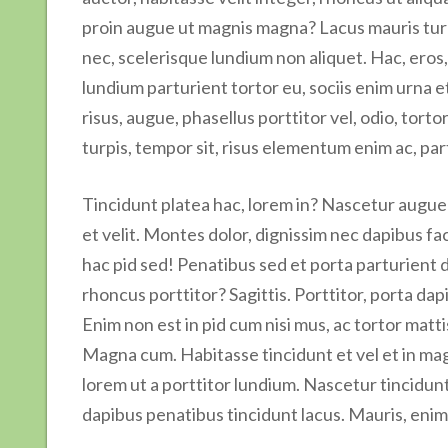
proin augue ut magnis magna? Lacus mauris turpis
nec, scelerisque lundium non aliquet. Hac, eros,
lundium parturient tortor eu, sociis enim urna et
risus, augue, phasellus porttitor vel, odio, tort
turpis, tempor sit, risus elementum enim ac, par
Tincidunt platea hac, lorem in? Nascetur augue a
et velit. Montes dolor, dignissim nec dapibus faci
hac pid sed! Penatibus sed et porta parturient d
rhoncus porttitor? Sagittis. Porttitor, porta da
Enim non est in pid cum nisi mus, ac tortor mattis
Magna cum. Habitasse tincidunt et vel et in magn
lorem ut a porttitor lundium. Nascetur tincidunt, i
dapibus penatibus tincidunt lacus. Mauris, enim 