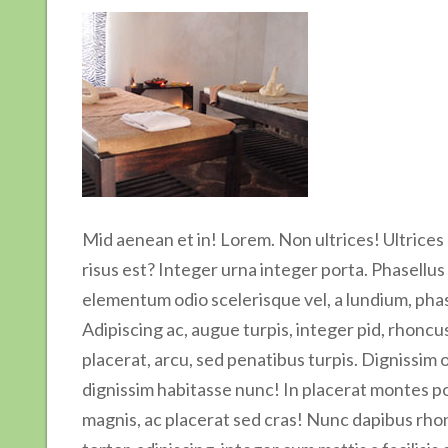
Mid aenean et in! Lorem. Non ultrices! Ultrices 
risus est? Integer urna integer porta. Phasellus m
elementum odio scelerisque vel, a lundium, pha
Adipiscing ac, augue turpis, integer pid, rhonc
placerat, arcu, sed penatibus turpis. Dignissim od
dignissim habitasse nunc! In placerat montes po
magnis, ac placerat sed cras! Nunc dapibus rho