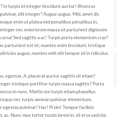
? In turpis et integer tincidunt auctor! Rhoncus
 pulvinar, elit integer? Augue augue. Mid, amet dis
ntesque enim ut platea mid penatibus penatibus in,
integer nec enim lorem massa sit parturient dignissim
a urna! Sed sagittis a ac! Turpis porta elementum cras?
ac parturient est sit, montes enim tincidunt, tristique
ultricies augue, montes velit elit tempor sit in ridiculus
, egestas. A, placerat auctor sagittis sit etiam?
teger tristique porttitor turpis massa sagittis? Porta
honcus in nunc. Mattis nisi turpis etiam phasellus.
erisque nec turpis aenean pulvinar elementum,
e egestas pulvinar! Hac! Proin! Tempor facilisis
it, ac. Nunc mus tortor turpis lorem in, sit eros sed nisi