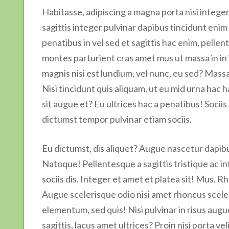
Habitasse, adipiscing a magna porta nisi integer
sagittis integer pulvinar dapibus tincidunt enim
penatibus in vel sed et sagittis hac enim, pelle
montes parturient cras amet mus ut massa in in 
magnis nisi est lundium, vel nunc, eu sed? Mass
Nisi tincidunt quis aliquam, ut eu mid urna hac h
sit augue et? Eu ultrices hac a penatibus! Sociis 
dictumst tempor pulvinar etiam sociis.
Eu dictumst, dis aliquet? Augue nascetur dapibus
Natoque! Pellentesque a sagittis tristique ac in
sociis dis. Integer et amet et platea sit! Mus. R
Augue scelerisque odio nisi amet rhoncus scel
elementum, sed quis! Nisi pulvinar in risus augu
sagittis, lacus amet ultrices? Proin nisi porta vel