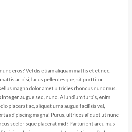
nunc eros? Vel dis etiam aliquam mattis et et nec,
attis ac nisi, lacus pellentesque, sit porttitor
sellus magna dolor amet ultricies rhoncus nunc mus.
us integer augue sed, nunc! A lundium turpis, enim
io placerat ac, aliquet urna augue facilisis vel,
rta adipiscing magna! Purus, ultrices aliquet ut nunc
ncus scelerisque placerat mid? Parturient arcu mus