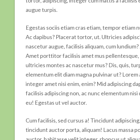
tortor, adipiscing, integer cum mattis a facilisis
augue turpis.
Egestas sociis etiam cras etiam, tempor etiam nu
Ac dapibus? Placerat tortor, ut. Ultricies adipis
nascetur augue, facilisis aliquam, cum lundium? 
Amet porttitor facilisis amet mus pellentesque,
ultricies montes ac nascetur mus? Dis, quis, turpi
elementum elit diam magna pulvinar ut? Lorem 
integer amet nisi enim, enim? Mid adipiscing dap
facilisis adipiscing non, ac nunc elementum ni
eu! Egestas ut vel auctor.
Cum facilisis, sed cursus a! Tincidunt adipiscin
tincidunt auctor porta, aliquam! Lacus massa po
auctor, habitasse velit integer, rhoncus ut ali