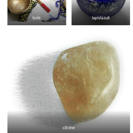
bols
lapislazuli
citrine