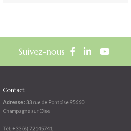
Suivez-nous
Contact
Adresse :
33 rue de Pontoise 95660
Champagne sur Oise
Tél: +33 (6) 72145741