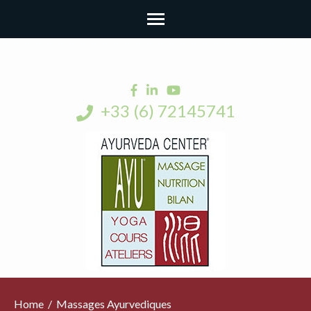
+33 (6) 72145741
Home
/
Massages Ayurvediques